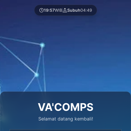
19:57
WIB
Subuh
04:49
VA'COMPS
Selamat datang kembali!